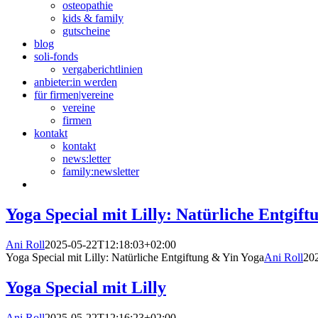
osteopathie
kids & family
gutscheine
blog
soli-fonds
vergaberichtlinien
anbieter:in werden
für firmen|vereine
vereine
firmen
kontakt
kontakt
news:letter
family:newsletter
Yoga Special mit Lilly: Natürliche Entgif
Ani Roll
2025-05-22T12:18:03+02:00
Yoga Special mit Lilly: Natürliche Entgiftung & Yin Yoga
Ani Roll
20
Yoga Special mit Lilly
Ani Roll
2025-05-22T12:16:23+02:00