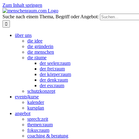
Zum Inhalt springen
Suche nach einem Thema, Begriff oder Angebot:
über uns
die idee
die gründerin
die menschen
die räume
der seelen:raum
der frei:raum
der körper:raum
der denk:raum
der ess:raum
schutzkonzept
events|kurse
kalender
kursplan
angebot
sprech:zeit
themen:raum
fokus:raum
coaching & beratung