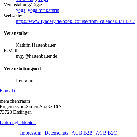
Veranstaltung-Tags:
yoga
,
yoga mit kathrin
Webseite:
https://www.fyndery.de/book_course/from_calendar/37133/1/
Veranstalter
Kathrin Hartenbauer
E-Mail
mgy@hartenbauer.de
Veranstaltungsort
frei:raum
Kontakt
menschen:raum
Eugenie-von-Soden-Straße 16A
73728 Esslingen
Parkmöglichkeiten
Impressum
|
Datenschutz
|
AGB B2B
|
AGB B2C