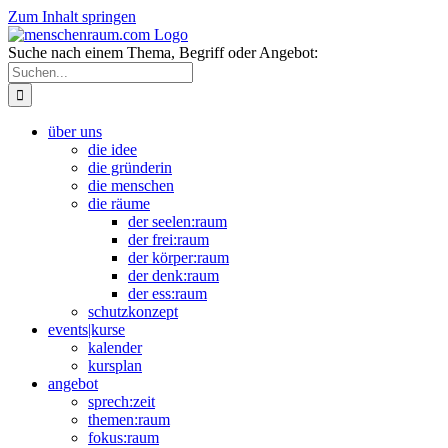
Zum Inhalt springen
Suche nach einem Thema, Begriff oder Angebot:
über uns
die idee
die gründerin
die menschen
die räume
der seelen:raum
der frei:raum
der körper:raum
der denk:raum
der ess:raum
schutzkonzept
events|kurse
kalender
kursplan
angebot
sprech:zeit
themen:raum
fokus:raum