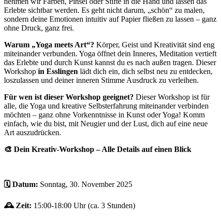
nehmen wir Farben, Pinsel oder Stifte in die Hand und lassen das
Erlebte sichtbar werden. Es geht nicht darum, „schön“ zu malen,
sondern deine Emotionen intuitiv auf Papier fließen zu lassen – ganz
ohne Druck, ganz frei.
Warum „Yoga meets Art“?
Körper, Geist und Kreativität sind eng
miteinander verbunden. Yoga öffnet dein Inneres, Meditation vertieft
das Erlebte und durch Kunst kannst du es nach außen tragen. Dieser
Workshop
in Esslingen
lädt dich ein, dich selbst neu zu entdecken,
loszulassen und deiner inneren Stimme Ausdruck zu verleihen.
Für wen ist dieser Workshop geeignet?
Dieser Workshop ist für
alle, die Yoga und kreative Selbsterfahrung miteinander verbinden
möchten – ganz ohne Vorkenntnisse in Kunst oder Yoga! Komm
einfach, wie du bist, mit Neugier und der Lust, dich auf eine neue
Art auszudrücken.
🎨 Dein Kreativ-Workshop – Alle Details auf einen Blick
🗓️ Datum:
Sonntag, 30. November 2025
🕰️ Zeit:
15:00-18:00 Uhr (ca. 3 Stunden)