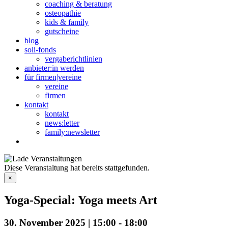
coaching & beratung
osteopathie
kids & family
gutscheine
blog
soli-fonds
vergaberichtlinien
anbieter:in werden
für firmen|vereine
vereine
firmen
kontakt
kontakt
news:letter
family:newsletter
Diese Veranstaltung hat bereits stattgefunden.
×
Yoga-Special: Yoga meets Art
30. November 2025 | 15:00
-
18:00