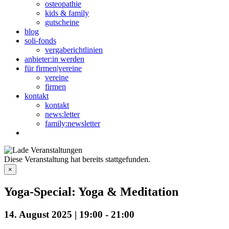
osteopathie
kids & family
gutscheine
blog
soli-fonds
vergaberichtlinien
anbieter:in werden
für firmen|vereine
vereine
firmen
kontakt
kontakt
news:letter
family:newsletter
Diese Veranstaltung hat bereits stattgefunden.
×
Yoga-Special: Yoga & Meditation
14. August 2025 | 19:00
-
21:00