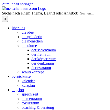
Zum Inhalt springen
Suche nach einem Thema, Begriff oder Angebot:
über uns
die idee
die gründerin
die menschen
die räume
der seelen:raum
der frei:raum
der körper:raum
der denk:raum
der ess:raum
schutzkonzept
events|kurse
kalender
kursplan
angebot
sprech:zeit
themen:raum
fokus:raum
coaching & beratung