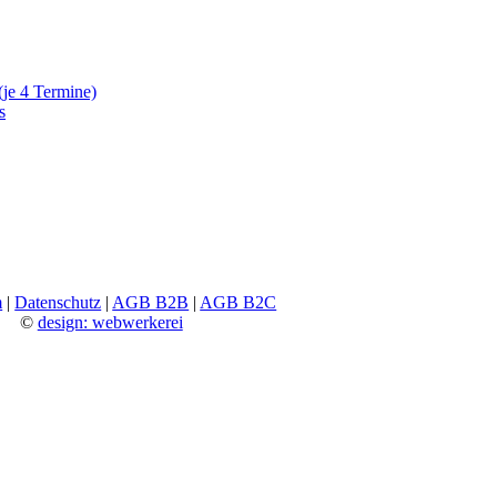
(je 4 Termine)
s
m
|
Datenschutz
|
AGB B2B
|
AGB B2C
©
design: webwerkerei