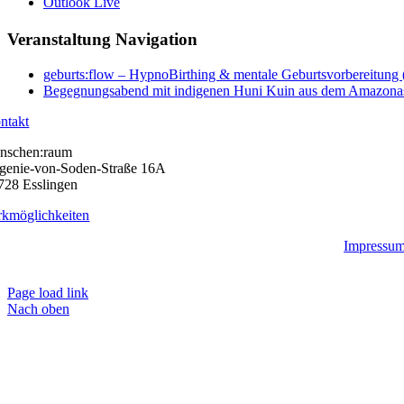
Outlook Live
Veranstaltung Navigation
geburts:flow – HypnoBirthing & mentale Geburtsvorbereitung 
Begegnungsabend mit indigenen Huni Kuin aus dem Amazona
ntakt
nschen:raum
genie-von-Soden-Straße 16A
728 Esslingen
rkmöglichkeiten
Impressu
Page load link
Nach oben