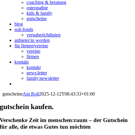
coaching & beratung
osteopathie
kids & family
gutscheine
blog
soli-fonds
vergaberichtlinien
anbieter:in werden
für firmen|vereine
vereine
firmen
kontakt
kontakt
news:letter
family:newsletter
gutscheine
Ani Roll
2025-12-12T08:43:33+01:00
gutschein kaufen.
Verschenke Zeit im menschen:raum – der Gutschein
für alle, die etwas Gutes tun möchten