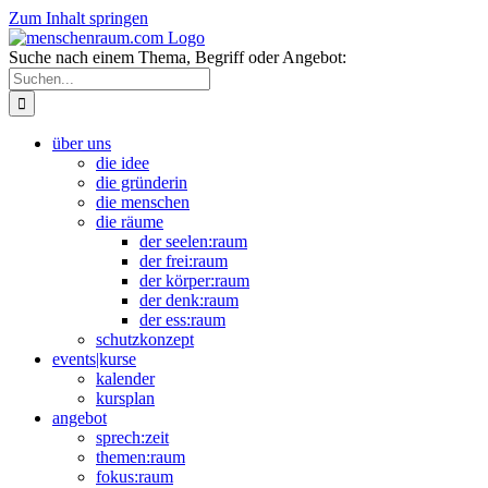
Zum Inhalt springen
Suche nach einem Thema, Begriff oder Angebot:
über uns
die idee
die gründerin
die menschen
die räume
der seelen:raum
der frei:raum
der körper:raum
der denk:raum
der ess:raum
schutzkonzept
events|kurse
kalender
kursplan
angebot
sprech:zeit
themen:raum
fokus:raum