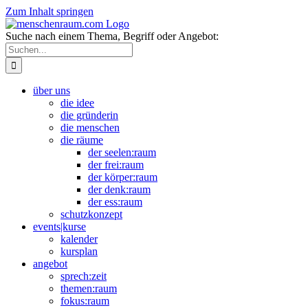
Zum Inhalt springen
Suche nach einem Thema, Begriff oder Angebot:
über uns
die idee
die gründerin
die menschen
die räume
der seelen:raum
der frei:raum
der körper:raum
der denk:raum
der ess:raum
schutzkonzept
events|kurse
kalender
kursplan
angebot
sprech:zeit
themen:raum
fokus:raum