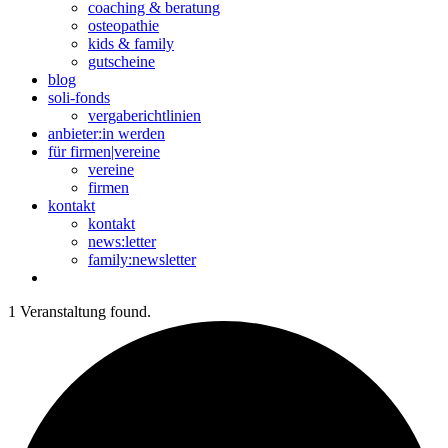
coaching & beratung
osteopathie
kids & family
gutscheine
blog
soli-fonds
vergaberichtlinien
anbieter:in werden
für firmen|vereine
vereine
firmen
kontakt
kontakt
news:letter
family:newsletter
1 Veranstaltung found.