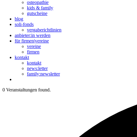
osteopathie
kids & family
gutscheine
blog
soli-fonds
vergaberichtlinien
anbieter:in werden
für firmen|vereine
vereine
firmen
kontakt
kontakt
news:letter
family:newsletter
0 Veranstaltungen found.