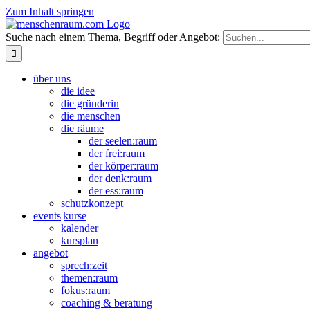
Zum Inhalt springen
Suche nach einem Thema, Begriff oder Angebot:
über uns
die idee
die gründerin
die menschen
die räume
der seelen:raum
der frei:raum
der körper:raum
der denk:raum
der ess:raum
schutzkonzept
events|kurse
kalender
kursplan
angebot
sprech:zeit
themen:raum
fokus:raum
coaching & beratung