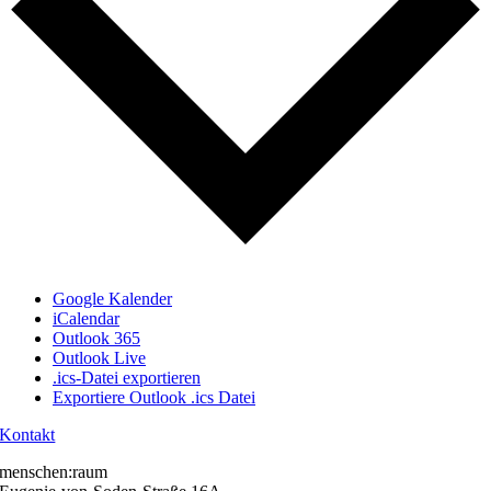
Google Kalender
iCalendar
Outlook 365
Outlook Live
.ics-Datei exportieren
Exportiere Outlook .ics Datei
Kontakt
menschen:raum