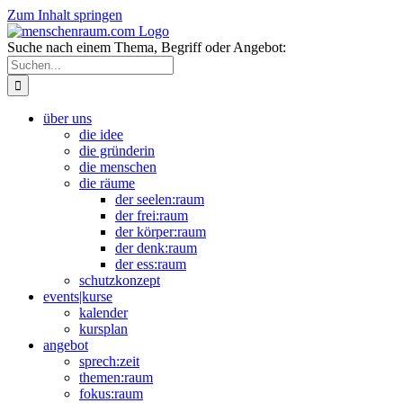
Zum Inhalt springen
Suche nach einem Thema, Begriff oder Angebot:
über uns
die idee
die gründerin
die menschen
die räume
der seelen:raum
der frei:raum
der körper:raum
der denk:raum
der ess:raum
schutzkonzept
events|kurse
kalender
kursplan
angebot
sprech:zeit
themen:raum
fokus:raum