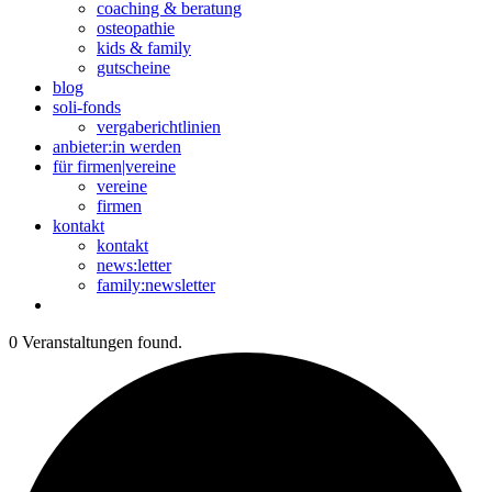
coaching & beratung
osteopathie
kids & family
gutscheine
blog
soli-fonds
vergaberichtlinien
anbieter:in werden
für firmen|vereine
vereine
firmen
kontakt
kontakt
news:letter
family:newsletter
0 Veranstaltungen found.