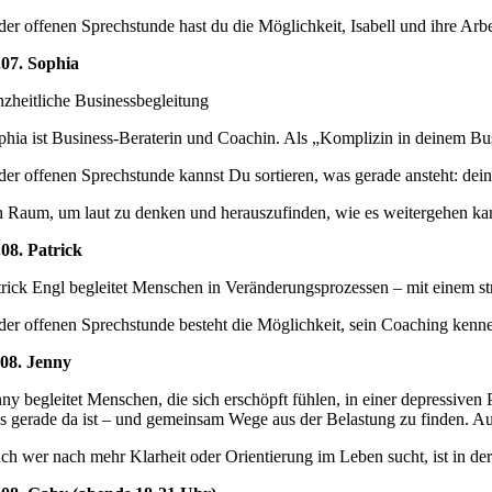
 der offenen Sprechstunde hast du die Möglichkeit, Isabell und ihre A
.07. Sophia
nzheitliche Businessbegleitung
phia ist Business-Beraterin und Coachin. Als „Komplizin in deinem Busi
 der offenen Sprechstunde kannst Du sortieren, was gerade ansteht: dein
n Raum, um laut zu denken und herauszufinden, wie es weitergehen ka
.08. Patrick
trick Engl begleitet Menschen in Veränderungsprozessen – mit einem str
 der offenen Sprechstunde besteht die Möglichkeit, sein Coaching ken
.08. Jenny
nny begleitet Menschen, die sich erschöpft fühlen, in einer depressi
s gerade da ist – und gemeinsam Wege aus der Belastung zu finden. A
ch wer nach mehr Klarheit oder Orientierung im Leben sucht, ist in de