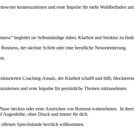
rbeitsweise kennenzulernen und erste Impulse für mehr Wohlbefinden u
ness” begleitet sie Selbstständige dabei, Klarheit und Struktur zu fi
 Business, der nächste Schritt oder eine berufliche Neuorientierung.
nn.
ukturierten Coaching-Ansatz, der Klarheit schafft und hilft, blockiere
nenzulernen und erste Impulse für persönliche Themen mitzunehmen.
ven Phase stecken oder erste Anzeichen von Burnout wahrnehmen. In ih
uf Augenhöhe, ohne Druck und immer für dich.
r offenen Sprechstunde herzlich willkommen.