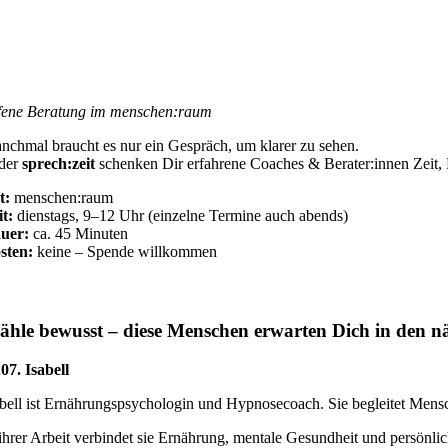
fene Beratung im menschen:raum
nchmal braucht es nur ein Gespräch, um klarer zu sehen.
 der
sprech:zeit
schenken Dir erfahrene Coaches & Berater:innen Zeit, 
t:
menschen:raum
it:
dienstags, 9–12 Uhr (einzelne Termine auch abends)
uer:
ca. 45 Minuten
sten:
keine – Spende willkommen
hle bewusst – diese Menschen erwarten Dich in den 
.07. Isabell
abell ist Ernährungspsychologin und Hypnosecoach. Sie begleitet Men
 ihrer Arbeit verbindet sie Ernährung, mentale Gesundheit und persönl