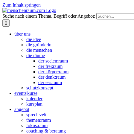
Zum Inhalt springen
Suche nach einem Thema, Begriff oder Angebot:
über uns
die idee
die gründerin
die menschen
die räume
der seelen:raum
der frei:raum
der körper:raum
der denk:raum
der ess:raum
schutzkonzept
events|kurse
kalender
kursplan
angebot
sprech:zeit
themen:raum
fokus:raum
coaching & beratung