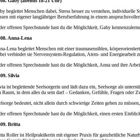
.08. Gaby (abends 18-21 Uhr)
by begleitet Menschen dabei, Stress besser zu verstehen, individuelle
ssen mit eigener langjähriger Berufserfahrung in einem anspruchsvoll
 der offenen Sprechstunde hast du die Möglichkeit, Gaby kennenzulern
.08. Anna-Lena
na-Lena begleitet Menschen mit einer traumasensiblen, körperorientier
bei verbindet sie Nervensystem-Regulation, Atem- und Energiearbeit z
 der offenen Sprechstunde hast du die Möglichkeit, Anna und ihre Arb
.09. Silvia
lvia ist begleitende Seelsorgerin und lädt dazu ein, Seelsorge als unte
n Raum, in dem alles da sein darf – Gedanken, Gefühle, Fragen oder Zw
elsorge bedeutet, nicht allein durch schwierige Zeiten gehen zu müssen
 der offenen Sprechstunde hast du die Möglichkeit, einen ersten Einbl
.09. Britta
itta Roller ist Heilpraktikerin mit eigener Praxis für ganzheitliche N