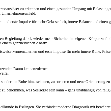
 Stressauslöser zu erkennen und einen gesunden Umgang mit Belastungen
en Unternehmensumfeld.
en und erste Impulse für mehr Gelassenheit, innere Balance und eine
ten Begleitung dabei, wieder mehr Sicherheit im eigenen Körper zu fin
u einem ganzheitlichen Ansatz.
eitsweise kennenzulernen und erste Impulse für mehr innere Ruhe, Prä
rstützenden Raum kennenzulernen.
eifel.
, sondern in Ruhe hinzuschauen, zu sortieren und neue Orientierung zu 
ick zu bekommen, was Seelsorge sein kann – ganz unabhängig von relig
aturheilkunde in Esslingen. Sie verbindet moderne Diagnostik mit bewähr