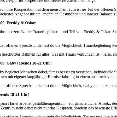
ines Gespür für körperliche und seelische Zusammenhänge.
rch ihre Kooperation mit dem menschen:raum ist sie Teil der offenen Sp
fächertes Angebot für ein „mehr“ an Gesundheit und innerer Balance 
.09. Freddy & Oskar
thrin ist zertifizierte Trauerbegleiterin und Teil von Freddy & Oskar. 
 der offenen Sprechstunde hast du die Möglichkeit, Trauerbegleitung ke
n geschützter Rahmen für alles, was mit Trauer verbunden ist – leise, e
.09. Gaby (abends 18-21 Uhr)
by begleitet Menschen dabei, Stress besser zu verstehen, individuelle
ssen mit eigener langjähriger Berufserfahrung in einem anspruchsvoll
 der offenen Sprechstunde hast du die Möglichkeit, Gaby kennenzulern
bends 18-21 Uhr)
tjana Hartel arbeitet gestalttherapeutisch – ein ganzheitlicher Ansatz
 Zentrum steht dabei nicht nur das Gespräch, sondern das bewusste Erl
 der offenen Sprechstunde besteht die Möglichkeit, Tatjana und ihre 