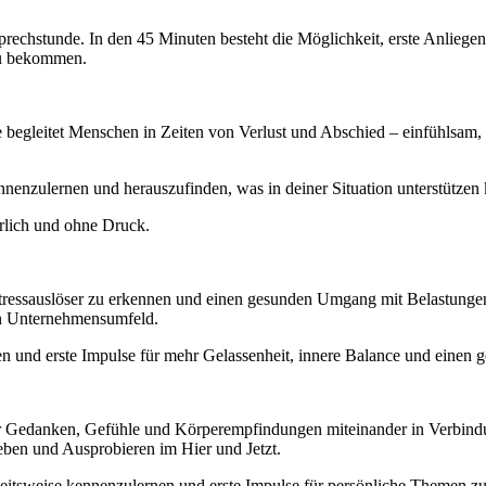
rechstunde. In den 45 Minuten besteht die Möglichkeit, erste Anliegen 
zu bekommen.
Sie begleitet Menschen in Zeiten von Verlust und Abschied – einfühlsam,
nnenzulernen und herauszufinden, was in deiner Situation unterstützen
hrlich und ohne Druck.
 Stressauslöser zu erkennen und einen gesunden Umgang mit Belastungen
en Unternehmensumfeld.
en und erste Impulse für mehr Gelassenheit, innere Balance und eine
, der Gedanken, Gefühle und Körperempfindungen miteinander in Verbind
eben und Ausprobieren im Hier und Jetzt.
Arbeitsweise kennenzulernen und erste Impulse für persönliche Themen