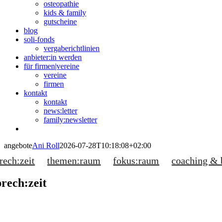
osteopathie
kids & family
gutscheine
blog
soli-fonds
vergaberichtlinien
anbieter:in werden
für firmen|vereine
vereine
firmen
kontakt
kontakt
news:letter
family:newsletter
angebote
Ani Roll
2026-07-28T10:18:08+02:00
rech:zeit
themen:raum
fokus:raum
coaching & 
prech:zeit