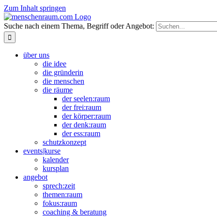
Zum Inhalt springen
Suche nach einem Thema, Begriff oder Angebot:
über uns
die idee
die gründerin
die menschen
die räume
der seelen:raum
der frei:raum
der körper:raum
der denk:raum
der ess:raum
schutzkonzept
events|kurse
kalender
kursplan
angebot
sprech:zeit
themen:raum
fokus:raum
coaching & beratung