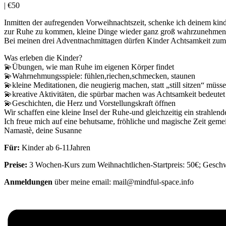
|
€50
Inmitten der aufregenden Vorweihnachtszeit, schenke ich deinem kind 
zur Ruhe zu kommen, kleine Dinge wieder ganz groß wahrzunehmen u
Bei meinen drei Adventnachmittagen dürfen Kinder Achtsamkeit zum er
Was erleben die Kinder?
💫Übungen, wie man Ruhe im eigenen Körper findet
💫Wahrnehmungsspiele: fühlen,riechen,schmecken, staunen
💫kleine Meditationen, die neugierig machen, statt „still sitzen“ müss
💫kreative Aktivitäten, die spürbar machen was Achtsamkeit bedeutet
💫Geschichten, die Herz und Vorstellungskraft öffnen
Wir schaffen eine kleine Insel der Ruhe-und gleichzeitig ein strahlend
Ich freue mich auf eine behutsame, fröhliche und magische Zeit gem
Namastè, deine Susanne
Für:
Kinder ab 6-11Jahren
Preise:
3 Wochen-Kurs zum Weihnachtlichen-Startpreis: 50€; Geschw
Anmeldungen
über meine email: mail@mindful-space.info