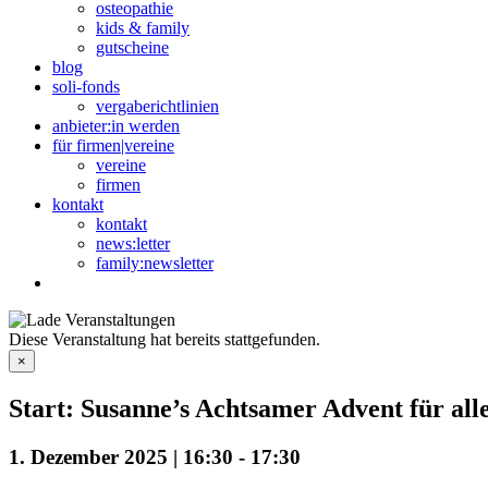
osteopathie
kids & family
gutscheine
blog
soli-fonds
vergaberichtlinien
anbieter:in werden
für firmen|vereine
vereine
firmen
kontakt
kontakt
news:letter
family:newsletter
Diese Veranstaltung hat bereits stattgefunden.
×
Start: Susanne’s Achtsamer Advent für al
1. Dezember 2025 | 16:30
-
17:30