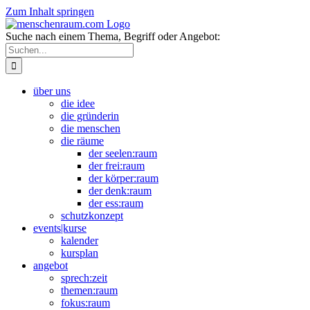
Zum Inhalt springen
Suche nach einem Thema, Begriff oder Angebot:
über uns
die idee
die gründerin
die menschen
die räume
der seelen:raum
der frei:raum
der körper:raum
der denk:raum
der ess:raum
schutzkonzept
events|kurse
kalender
kursplan
angebot
sprech:zeit
themen:raum
fokus:raum