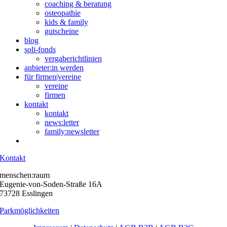
coaching & beratung
osteopathie
kids & family
gutscheine
blog
soli-fonds
vergaberichtlinien
anbieter:in werden
für firmen|vereine
vereine
firmen
kontakt
kontakt
news:letter
family:newsletter
Kontakt
menschen:raum
Eugenie-von-Soden-Straße 16A
73728 Esslingen
Parkmöglichkeiten