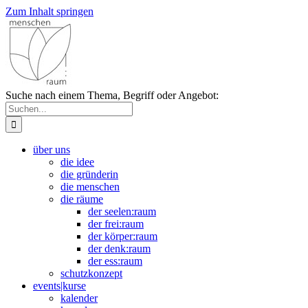
Zum Inhalt springen
Suche nach einem Thema, Begriff oder Angebot:
über uns
die idee
die gründerin
die menschen
die räume
der seelen:raum
der frei:raum
der körper:raum
der denk:raum
der ess:raum
schutzkonzept
events|kurse
kalender