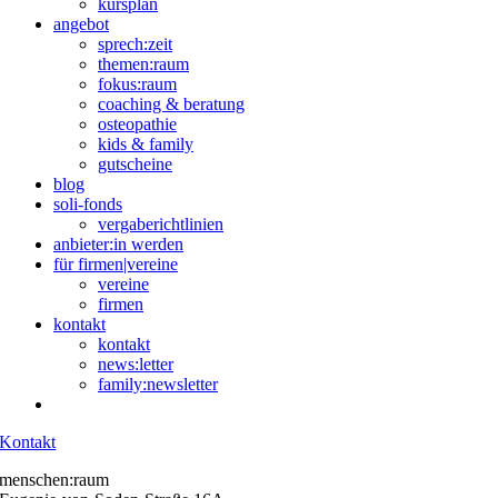
kursplan
angebot
sprech:zeit
themen:raum
fokus:raum
coaching & beratung
osteopathie
kids & family
gutscheine
blog
soli-fonds
vergaberichtlinien
anbieter:in werden
für firmen|vereine
vereine
firmen
kontakt
kontakt
news:letter
family:newsletter
Kontakt
menschen:raum