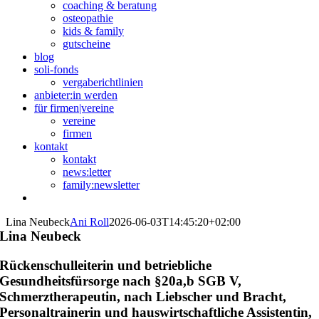
coaching & beratung
osteopathie
kids & family
gutscheine
blog
soli-fonds
vergaberichtlinien
anbieter:in werden
für firmen|vereine
vereine
firmen
kontakt
kontakt
news:letter
family:newsletter
Lina Neubeck
Ani Roll
2026-06-03T14:45:20+02:00
Lina Neubeck
Rückenschulleiterin und betriebliche
Gesundheitsfürsorge nach §20a,b SGB V,
Schmerztherapeutin, nach Liebscher und Bracht,
Personaltrainerin und hauswirtschaftliche Assistentin,