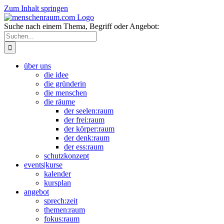
Zum Inhalt springen
Suche nach einem Thema, Begriff oder Angebot:
über uns
die idee
die gründerin
die menschen
die räume
der seelen:raum
der frei:raum
der körper:raum
der denk:raum
der ess:raum
schutzkonzept
events|kurse
kalender
kursplan
angebot
sprech:zeit
themen:raum
fokus:raum