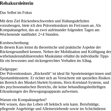
Rehakursleiterin
Das Selbst im Fokus
Mit dem Ziel Rückenbeschwerden und Haltungsdefiziten
vorzubeugen, biete ich den Präventionskurs im Frei:raum an. Als
Kompaktangebot, das an zwei aufeinander folgenden Tagen am
Wochenende stattfindet: 2×4 Stunden.
Kursbeschreibung:
In diesem Kurs lernst du theoretische und praktische Aspekte der
Rückengesundheit kennen. Neben der Mobilisation und Kräftigung de
wirbelsäulenstabilisierenden Muskulatur erhältst du individuelle Tipps
für ein bewusstes und rückengerechtes Verhalten im Alltag.
Zielgruppe:
Der Präventionskurs „Rückenfit“ ist ideal für Sporteinsteiger:innen und
Sportambitionierte. Er richtet sich an Versicherte mit speziellen Risiken
im Bereich des Muskel-Skelett-Systems, Herz-Kreislauf-Systems, und
des psychosomatischen Bereichs, die keine behandlungsbedürftigen
Erkrankungen des Bewegungsapparats aufweisen.
Warum ein Kompaktangebot?
Wir wissen, dass das Leben oft hektisch sein kann. Berufstätige,
pflegende Angehörige und Alleinerziehende sowie im Schichtdienst