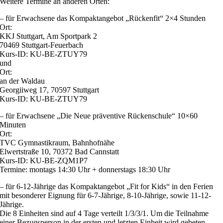
Weitere Termine an anderen Orten:
– für Erwachsene das Kompaktangebot „Rückenfit“ 2×4 Stunden
Ort:
KKJ Stuttgart, Am Sportpark 2
70469 Stuttgart-Feuerbach
Kurs-ID: KU-BE-ZTUY79
und
Ort:
an der Waldau
Georgiiweg 17, 70597 Stuttgart
Kurs-ID: KU-BE-ZTUY79
– für Erwachsene „Die Neue präventive Rückenschule“ 10×60
Minuten
Ort:
TVC Gymnastikraum, Bahnhofnähe
Elwertstraße 10, 70372 Bad Cannstatt
Kurs-ID: KU-BE-ZQM1P7
Termine: montags 14:30 Uhr + donnerstags 18:30 Uhr
– für 6-12-Jährige das Kompaktangebot „Fit for Kids“ in den Ferien
mit besonderer Eignung für 6-7-Jährige, 8-10-Jährige, sowie 11-12-
Jährige.
Die 8 Einheiten sind auf 4 Tage verteilt 1/3/3/1. Um die Teilnahme
einer Bezugsperson in der ersten und letzten Einheit wird gebeten.