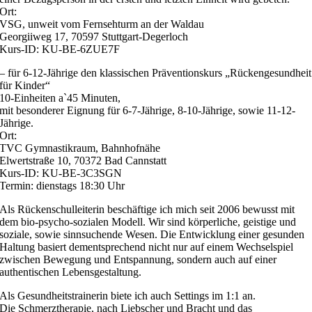
Ort:
VSG, unweit vom Fernsehturm an der Waldau
Georgiiweg 17, 70597 Stuttgart-Degerloch
Kurs-ID: KU-BE-6ZUE7F
– für 6-12-Jährige den klassischen Präventionskurs „Rückengesundheit
für Kinder“
10-Einheiten a`45 Minuten,
mit besonderer Eignung für 6-7-Jährige, 8-10-Jährige, sowie 11-12-
Jährige.
Ort:
TVC Gymnastikraum, Bahnhofnähe
Elwertstraße 10, 70372 Bad Cannstatt
Kurs-ID: KU-BE-3C3SGN
Termin: dienstags 18:30 Uhr
Als Rückenschulleiterin beschäftige ich mich seit 2006 bewusst mit
dem bio-psycho-sozialen Modell. Wir sind körperliche, geistige und
soziale, sowie sinnsuchende Wesen. Die Entwicklung einer gesunden
Haltung basiert dementsprechend nicht nur auf einem Wechselspiel
zwischen Bewegung und Entspannung, sondern auch auf einer
authentischen Lebensgestaltung.
Als Gesundheitstrainerin biete ich auch Settings im 1:1 an.
Die Schmerztherapie, nach Liebscher und Bracht und das