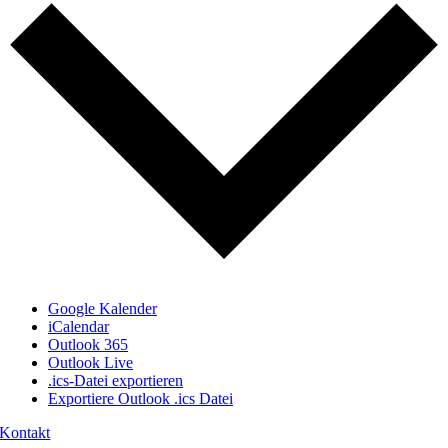
Google Kalender
iCalendar
Outlook 365
Outlook Live
.ics-Datei exportieren
Exportiere Outlook .ics Datei
Kontakt