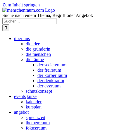
Zum Inhalt springen
Suche nach einem Thema, Begriff oder Angebot:
über uns
die idee
die gründerin
die menschen
die räume
der seelen:raum
der frei:raum
der körper:raum
der denk:raum
der ess:raum
schutzkonzept
events|kurse
kalender
kursplan
angebot
sprech:zeit
themen:raum
fokus:raum