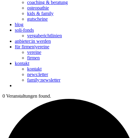
coaching & beratung
osteopathie
kids & family
gutscheine
blog
soli-fonds
vergaberichtlinien
anbieter:in werden
für firmen|vereine
vereine
firmen
kontakt
kontakt
news:letter
family:newsletter
0 Veranstaltungen found.