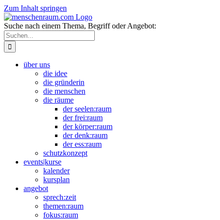
Zum Inhalt springen
Suche nach einem Thema, Begriff oder Angebot:
über uns
die idee
die gründerin
die menschen
die räume
der seelen:raum
der frei:raum
der körper:raum
der denk:raum
der ess:raum
schutzkonzept
events|kurse
kalender
kursplan
angebot
sprech:zeit
themen:raum
fokus:raum