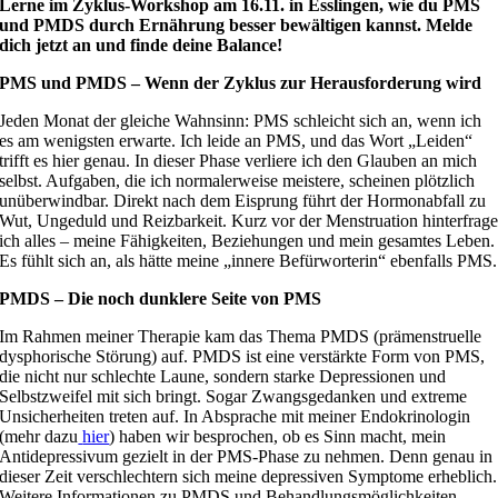
Lerne im Zyklus-Workshop am 16.11. in Esslingen, wie du PMS
und PMDS durch Ernährung besser bewältigen kannst. Melde
dich jetzt an und finde deine Balance!
PMS und PMDS – Wenn der Zyklus zur Herausforderung wird
Jeden Monat der gleiche Wahnsinn: PMS schleicht sich an, wenn ich
es am wenigsten erwarte. Ich leide an PMS, und das Wort „Leiden“
trifft es hier genau. In dieser Phase verliere ich den Glauben an mich
selbst. Aufgaben, die ich normalerweise meistere, scheinen plötzlich
unüberwindbar. Direkt nach dem Eisprung führt der Hormonabfall zu
Wut, Ungeduld und Reizbarkeit. Kurz vor der Menstruation hinterfrag
ich alles – meine Fähigkeiten, Beziehungen und mein gesamtes Leben.
Es fühlt sich an, als hätte meine „innere Befürworterin“ ebenfalls PMS.
PMDS – Die noch dunklere Seite von PMS
Im Rahmen meiner Therapie kam das Thema PMDS (prämenstruelle
dysphorische Störung) auf. PMDS ist eine verstärkte Form von PMS,
die nicht nur schlechte Laune, sondern starke Depressionen und
Selbstzweifel mit sich bringt. Sogar Zwangsgedanken und extreme
Unsicherheiten treten auf. In Absprache mit meiner Endokrinologin
(mehr dazu
hier
) haben wir besprochen, ob es Sinn macht, mein
Antidepressivum gezielt in der PMS-Phase zu nehmen. Denn genau in
dieser Zeit verschlechtern sich meine depressiven Symptome erheblich.
Weitere Informationen zu PMDS und Behandlungsmöglichkeiten