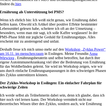
findest du
hier
.
Ernährung als Unterstützung bei PMS?
Wenn ich ehrlich bin: Ich weiß nicht genau, wie Ernährung dabei
helfen kann. Obwohl ich Artikel über positive Effekte bestimmter
Lebensmittel gelesen habe, scheitere ich oft an der Umsetzung –
besonders, wenn man mir sagt, ich solle Kaffee weglassen! In der
PMS-Phase fehlt mir jegliche Geduld für Ernährungstipps. Alles
erscheint mir zu anstrengend und unfair.
Deshalb freue ich mich umso mehr auf den
Workshop „Zyklus Power“
am 16.11. im menschen:raum
in Esslingen. Meine Freundin
Anna
Wiewiora
, Ernährungsberaterin und selbst betroffen, hat durch ihre
eigene Autoimmunerkrankung viel über die Bedeutung von Ernährung
für das Wohlbefinden gelernt. Sie wird im Workshop zeigen, wie wir
uns durch einfache Ernährungsanpassungen in den schwierigen Phase
des Zyklus unterstützen können.
Der Zyklus-Workshop in Esslingen: Ein einfacher Fahrplan für
schwierige Zeiten
Ich werde selbst als Teilnehmerin dabei sein, denn ich glaube, dass ich
hier noch viel lernen kann. Der Workshop vermittelt nicht nur
theoretisches Wissen über den Zyklus, sondern auch, wie Ernährung