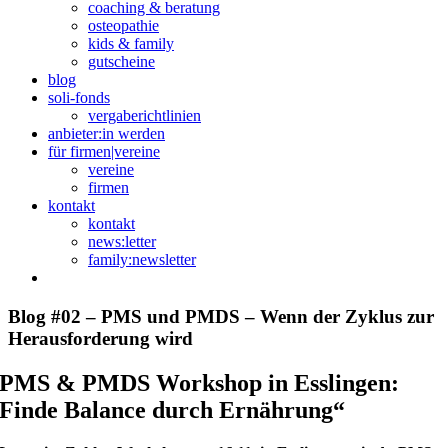
coaching & beratung
osteopathie
kids & family
gutscheine
blog
soli-fonds
vergaberichtlinien
anbieter:in werden
für firmen|vereine
vereine
firmen
kontakt
kontakt
news:letter
family:newsletter
Blog #02 – PMS und PMDS – Wenn der Zyklus zur
Herausforderung wird
PMS & PMDS Workshop in Esslingen:
Finde Balance durch Ernährung“