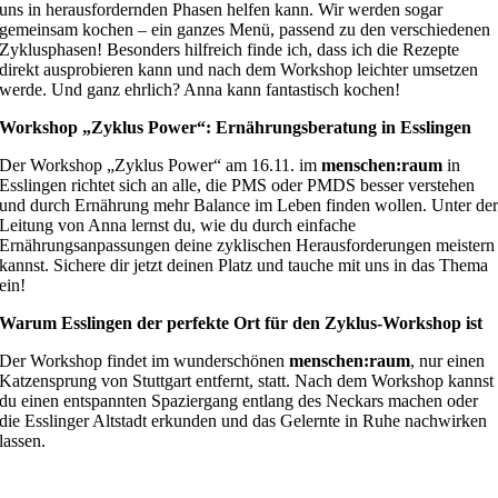
uns in herausfordernden Phasen helfen kann. Wir werden sogar
gemeinsam kochen – ein ganzes Menü, passend zu den verschiedenen
Zyklusphasen! Besonders hilfreich finde ich, dass ich die Rezepte
direkt ausprobieren kann und nach dem Workshop leichter umsetzen
werde. Und ganz ehrlich? Anna kann fantastisch kochen!
Workshop „Zyklus Power“: Ernährungsberatung in Esslingen
Der Workshop „Zyklus Power“ am 16.11. im
menschen:raum
in
Esslingen richtet sich an alle, die PMS oder PMDS besser verstehen
und durch Ernährung mehr Balance im Leben finden wollen. Unter de
Leitung von Anna lernst du, wie du durch einfache
Ernährungsanpassungen deine zyklischen Herausforderungen meistern
kannst. Sichere dir jetzt deinen Platz und tauche mit uns in das Thema
ein!
Warum Esslingen der perfekte Ort für den Zyklus-Workshop ist
Der Workshop findet im wunderschönen
menschen:raum
, nur einen
Katzensprung von Stuttgart entfernt, statt. Nach dem Workshop kannst
du einen entspannten Spaziergang entlang des Neckars machen oder
die Esslinger Altstadt erkunden und das Gelernte in Ruhe nachwirken
lassen.