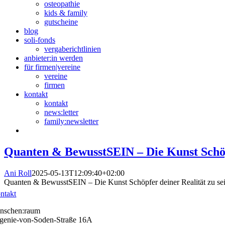
osteopathie
kids & family
gutscheine
blog
soli-fonds
vergaberichtlinien
anbieter:in werden
für firmen|vereine
vereine
firmen
kontakt
kontakt
news:letter
family:newsletter
Quanten & BewusstSEIN – Die Kunst Schöpf
Ani Roll
2025-05-13T12:09:40+02:00
Quanten & BewusstSEIN – Die Kunst Schöpfer deiner Realität zu se
ntakt
nschen:raum
genie-von-Soden-Straße 16A