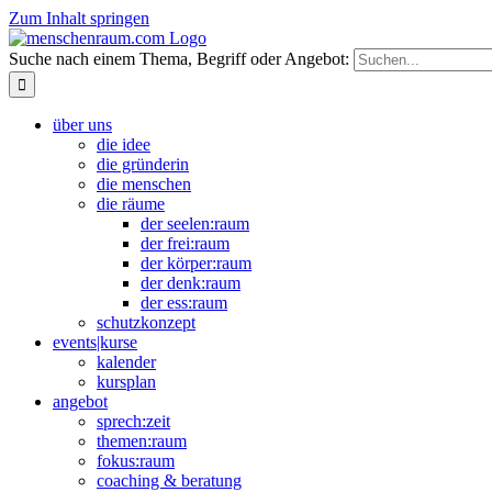
Zum Inhalt springen
Suche nach einem Thema, Begriff oder Angebot:
über uns
die idee
die gründerin
die menschen
die räume
der seelen:raum
der frei:raum
der körper:raum
der denk:raum
der ess:raum
schutzkonzept
events|kurse
kalender
kursplan
angebot
sprech:zeit
themen:raum
fokus:raum
coaching & beratung