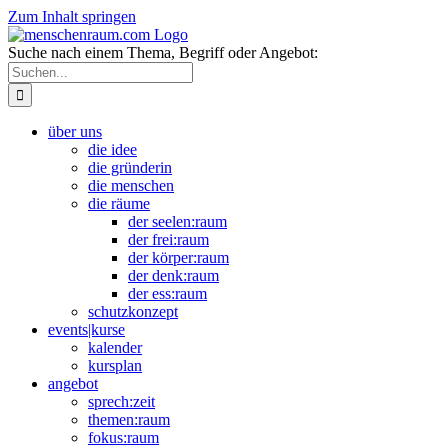
Zum Inhalt springen
Suche nach einem Thema, Begriff oder Angebot:
über uns
die idee
die gründerin
die menschen
die räume
der seelen:raum
der frei:raum
der körper:raum
der denk:raum
der ess:raum
schutzkonzept
events|kurse
kalender
kursplan
angebot
sprech:zeit
themen:raum
fokus:raum