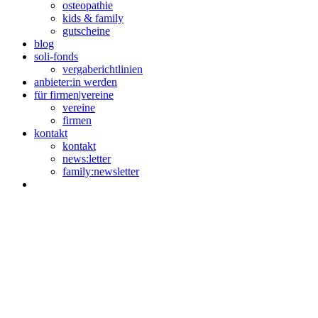
osteopathie
kids & family
gutscheine
blog
soli-fonds
vergaberichtlinien
anbieter:in werden
für firmen|vereine
vereine
firmen
kontakt
kontakt
news:letter
family:newsletter