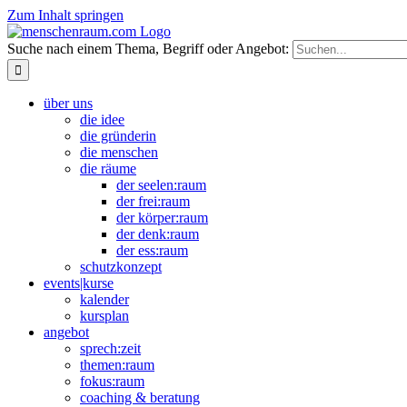
Zum Inhalt springen
Suche nach einem Thema, Begriff oder Angebot:
über uns
die idee
die gründerin
die menschen
die räume
der seelen:raum
der frei:raum
der körper:raum
der denk:raum
der ess:raum
schutzkonzept
events|kurse
kalender
kursplan
angebot
sprech:zeit
themen:raum
fokus:raum
coaching & beratung