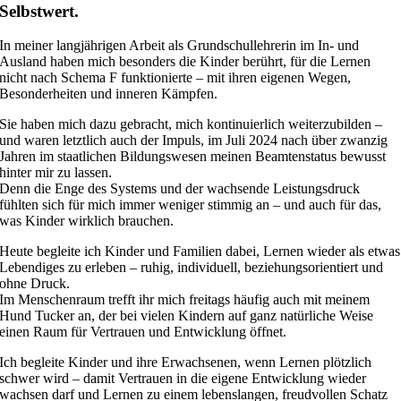
Selbstwert.
In meiner langjährigen Arbeit als Grundschullehrerin im In- und
Ausland haben mich besonders die Kinder berührt, für die Lernen
nicht nach Schema F funktionierte – mit ihren eigenen Wegen,
Besonderheiten und inneren Kämpfen.
Sie haben mich dazu gebracht, mich kontinuierlich weiterzubilden –
und waren letztlich auch der Impuls, im Juli 2024 nach über zwanzig
Jahren im staatlichen Bildungswesen meinen Beamtenstatus bewusst
hinter mir zu lassen.
Denn die Enge des Systems und der wachsende Leistungsdruck
fühlten sich für mich immer weniger stimmig an – und auch für das,
was Kinder wirklich brauchen.
Heute begleite ich Kinder und Familien dabei, Lernen wieder als etwas
Lebendiges zu erleben – ruhig, individuell, beziehungsorientiert und
ohne Druck.
Im Menschenraum trefft ihr mich freitags häufig auch mit meinem
Hund Tucker an, der bei vielen Kindern auf ganz natürliche Weise
einen Raum für Vertrauen und Entwicklung öffnet.
Ich begleite Kinder und ihre Erwachsenen, wenn Lernen plötzlich
schwer wird – damit Vertrauen in die eigene Entwicklung wieder
wachsen darf und Lernen zu einem lebenslangen, freudvollen Schatz