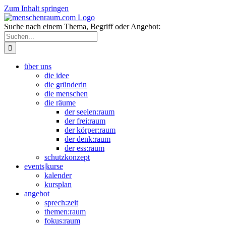
Zum Inhalt springen
Suche nach einem Thema, Begriff oder Angebot:
über uns
die idee
die gründerin
die menschen
die räume
der seelen:raum
der frei:raum
der körper:raum
der denk:raum
der ess:raum
schutzkonzept
events|kurse
kalender
kursplan
angebot
sprech:zeit
themen:raum
fokus:raum