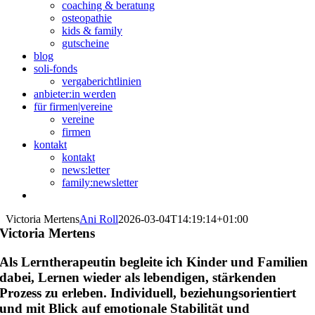
coaching & beratung
osteopathie
kids & family
gutscheine
blog
soli-fonds
vergaberichtlinien
anbieter:in werden
für firmen|vereine
vereine
firmen
kontakt
kontakt
news:letter
family:newsletter
Victoria Mertens
Ani Roll
2026-03-04T14:19:14+01:00
Victoria Mertens
Als Lerntherapeutin begleite ich Kinder und Familien
dabei, Lernen wieder als lebendigen, stärkenden
Prozess zu erleben. Individuell, beziehungsorientiert
und mit Blick auf emotionale Stabilität und