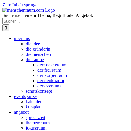
Zum Inhalt springen
Suche nach einem Thema, Begriff oder Angebot:
über uns
die idee
die gründerin
die menschen
die räume
der seelen:raum
der frei:raum
der körper:raum
der denk:raum
der ess:raum
schutzkonzept
events|kurse
kalender
kursplan
angebot
sprech:zeit
themen:raum
fokus:raum