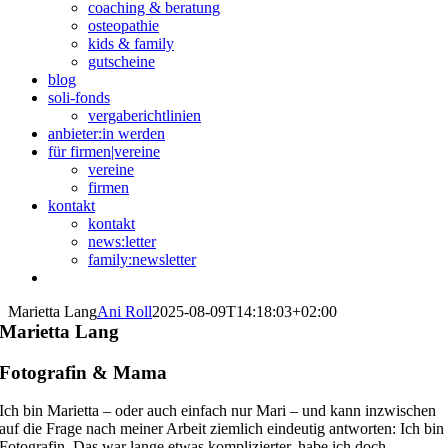
coaching & beratung
osteopathie
kids & family
gutscheine
blog
soli-fonds
vergaberichtlinien
anbieter:in werden
für firmen|vereine
vereine
firmen
kontakt
kontakt
news:letter
family:newsletter
Marietta Lang
Ani Roll
2025-08-09T14:18:03+02:00
Marietta Lang
Fotografin & Mama
Ich bin Marietta – oder auch einfach nur Mari – und kann inzwischen
auf die Frage nach meiner Arbeit ziemlich eindeutig antworten: Ich bin
Fotografin. Das war lange etwas komplizierter, habe ich doch