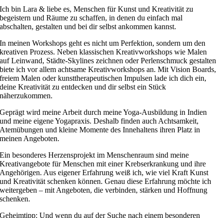
Ich bin Lara & liebe es, Menschen für Kunst und Kreativität zu
begeistern und Räume zu schaffen, in denen du einfach mal
abschalten, gestalten und bei dir selbst ankommen kannst.
In meinen Workshops geht es nicht um Perfektion, sondern um den
kreativen Prozess. Neben klassischen Kreativworkshops wie Malen
auf Leinwand, Städte-Skylines zeichnen oder Perlenschmuck gestalten
biete ich vor allem achtsame Kreativworkshops an. Mit Vision Boards,
freiem Malen oder kunsttherapeutischen Impulsen lade ich dich ein,
deine Kreativität zu entdecken und dir selbst ein Stück
näherzukommen.
Geprägt wird meine Arbeit durch meine Yoga-Ausbildung in Indien
und meine eigene Yogapraxis. Deshalb finden auch Achtsamkeit,
Atemübungen und kleine Momente des Innehaltens ihren Platz in
meinen Angeboten.
Ein besonderes Herzensprojekt im Menschenraum sind meine
Kreativangebote für Menschen mit einer Krebserkrankung und ihre
Angehörigen. Aus eigener Erfahrung weiß ich, wie viel Kraft Kunst
und Kreativität schenken können. Genau diese Erfahrung möchte ich
weitergeben – mit Angeboten, die verbinden, stärken und Hoffnung
schenken.
Geheimtipp: Und wenn du auf der Suche nach einem besonderen