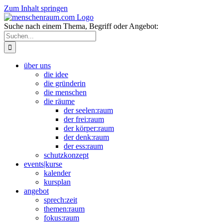
Zum Inhalt springen
Suche nach einem Thema, Begriff oder Angebot:
über uns
die idee
die gründerin
die menschen
die räume
der seelen:raum
der frei:raum
der körper:raum
der denk:raum
der ess:raum
schutzkonzept
events|kurse
kalender
kursplan
angebot
sprech:zeit
themen:raum
fokus:raum