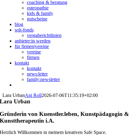
coaching & beratung
osteopathie
kids & family
gutscheine
blog
soli-fonds
vergaberichtlinien
anbieter:in werden
für firmen|vereine
vereine
firmen
kontakt
kontakt
news:letter
family:newsletter
Lara Urban
Ani Roll
2026-07-06T11:35:19+02:00
Lara Urban
Gründerin von Kuenstler.leben, Kunstpädagogin &
Kunsttherapeutin i.A.
Herzlich Willkommen in meinem kreativen Safe Space.