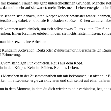
 mir kommen Frauen aus ganz unterschiedlichen Gründen. Manche stehen
ss da noch mehr auf sie wartet: mehr Tiefe, mehr Lebensenergie, mehr I
ele sehnen sich danach, ihren Körper wieder bewusster wahrzunehmen,
terstützung dabei, emotionale Blockaden zu lösen, Krisen zu durchleben 
ele kommen auch einfach, um sich selbst etwas Gutes zu tun. Um für ein
henken. Einen Raum zu erleben, in dem sie nichts leisten müssen, sonde
nau hier setzt meine Arbeit an.
t Kundalini Activation, Reiki oder Zyklusmentoring erschaffe ich Rä
d Erinnerung.
g vom ständigen Funktionieren. Raus aus dem Kopf.
in in den Körper. Rein ins Fühlen. Rein ins Leben.
s Menschen in der Zusammenarbeit mit mir bekommen, ist nicht nur Begle
ärken, ihre Lebensenergie zu aktivieren und sich selbst auf einer tiefer
nn in dem Moment, in dem du dich wieder mit dir verbindest, beginnt 