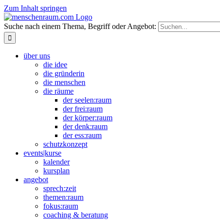
Zum Inhalt springen
Suche nach einem Thema, Begriff oder Angebot:
über uns
die idee
die gründerin
die menschen
die räume
der seelen:raum
der frei:raum
der körper:raum
der denk:raum
der ess:raum
schutzkonzept
events|kurse
kalender
kursplan
angebot
sprech:zeit
themen:raum
fokus:raum
coaching & beratung