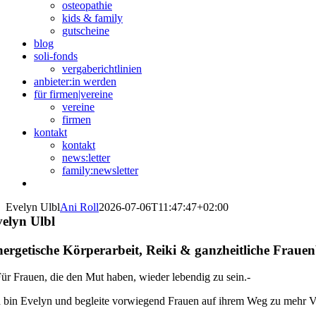
osteopathie
kids & family
gutscheine
blog
soli-fonds
vergaberichtlinien
anbieter:in werden
für firmen|vereine
vereine
firmen
kontakt
kontakt
news:letter
family:newsletter
Evelyn Ulbl
Ani Roll
2026-07-06T11:47:47+02:00
elyn Ulbl
ergetische Körperarbeit, Reiki & ganzheitliche Frauen
Für Frauen, die den Mut haben, wieder lebendig zu sein.-
h bin Evelyn und begleite vorwiegend Frauen auf ihrem Weg zu mehr V