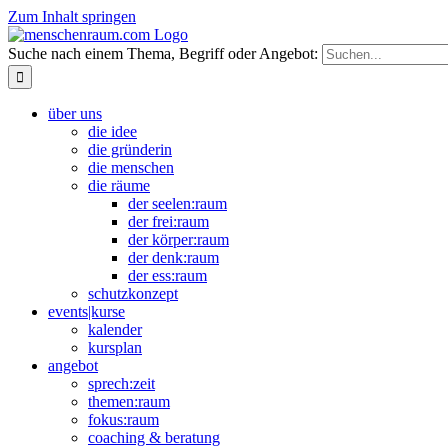
Zum Inhalt springen
Suche nach einem Thema, Begriff oder Angebot:
über uns
die idee
die gründerin
die menschen
die räume
der seelen:raum
der frei:raum
der körper:raum
der denk:raum
der ess:raum
schutzkonzept
events|kurse
kalender
kursplan
angebot
sprech:zeit
themen:raum
fokus:raum
coaching & beratung