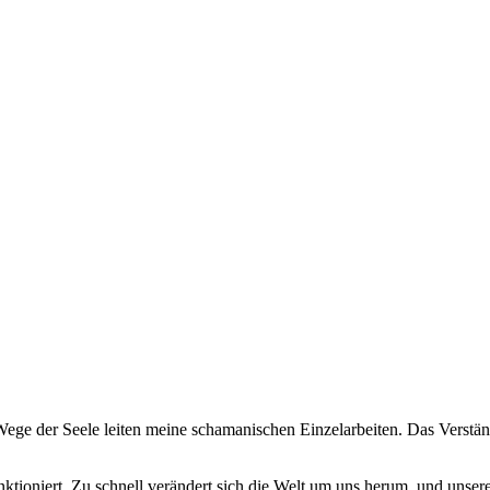
ege der Seele leiten meine schamanischen Einzelarbeiten. Das Verstän
 funktioniert. Zu schnell verändert sich die Welt um uns herum, und uns