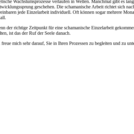
elische Wachstumsprozesse verlaufen in Wellen. Manchmal gibt es lange
twicklungssprung geschehen. Die schamanische Arbeit richtet sich na
reinbaren jede Einzelarbeit individuell. Oft können sogar mehrere Mon
all.
nn der richtige Zeitpunkt für eine schamanische Einzelarbeit gekommen
lten, ist das der Ruf der Seele danach.
h freue mich sehr darauf, Sie in Ihren Prozessen zu begleiten und zu unt