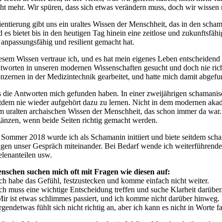
cht mehr. Wir spüren, dass sich etwas verändern muss, doch wir wissen 
ientierung gibt uns ein uraltes Wissen der Menschheit, das in den scham
d es bietet bis in den heutigen Tag hinein eine zeitlose und zukunftsfä
e anpassungsfähig und resilient gemacht hat.
esem Wissen vertraue ich, und es hat mein eigenes Leben entscheidend 
tworten in unseren modernen Wissenschaften gesucht und doch nie richt
nzernen in der Medizintechnik gearbeitet, und hatte mich damit abgefu
s die Antworten mich gefunden haben. In einer zweijährigen schamani
itdem nie wieder aufgehört dazu zu lernen. Nicht in dem modernen akad
m uralten archaischen Wissen der Menschheit, das schon immer da war. 
gänzen, wenn beide Seiten richtig gemacht werden.
 Sommer 2018 wurde ich als Schamanin initiiert und biete seitdem scha
ägen unser Gespräch miteinander. Bei Bedarf wende ich weiterführend
elenanteilen usw.
nschen suchen mich oft mit Fragen wie diesen auf:
Ich habe das Gefühl, festzustecken und komme einfach nicht weiter.
Ich muss eine wichtige Entscheidung treffen und suche Klarheit darüber
Mir ist etwas schlimmes passiert, und ich komme nicht darüber hinweg.
rgendetwas fühlt sich nicht richtig an, aber ich kann es nicht in Worte f