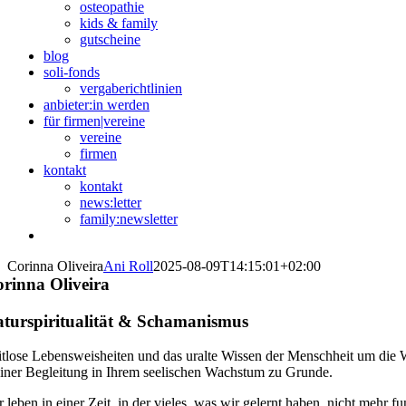
osteopathie
kids & family
gutscheine
blog
soli-fonds
vergaberichtlinien
anbieter:in werden
für firmen|vereine
vereine
firmen
kontakt
kontakt
news:letter
family:newsletter
Corinna Oliveira
Ani Roll
2025-08-09T14:15:01+02:00
rinna Oliveira
turspiritualität & Schamanismus
itlose Lebensweisheiten und das uralte Wissen der Menschheit um die W
iner Begleitung in Ihrem seelischen Wachstum zu Grunde.
r leben in einer Zeit, in der vieles, was wir gelernt haben, nicht mehr