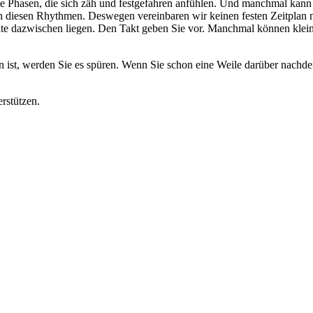
 Phasen, die sich zäh und festgefahren anfühlen. Und manchmal kann ga
ch diesen Rhythmen. Deswegen vereinbaren wir keinen festen Zeitplan 
ate dazwischen liegen. Den Takt geben Sie vor. Manchmal können kleine
 ist, werden Sie es spüren. Wenn Sie schon eine Weile darüber nachde
erstützen.