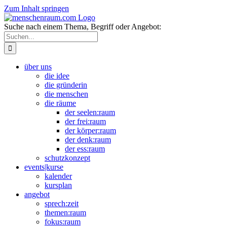
Zum Inhalt springen
Suche nach einem Thema, Begriff oder Angebot:
über uns
die idee
die gründerin
die menschen
die räume
der seelen:raum
der frei:raum
der körper:raum
der denk:raum
der ess:raum
schutzkonzept
events|kurse
kalender
kursplan
angebot
sprech:zeit
themen:raum
fokus:raum