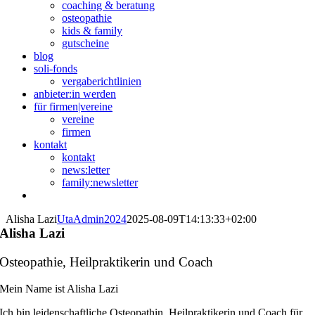
coaching & beratung
osteopathie
kids & family
gutscheine
blog
soli-fonds
vergaberichtlinien
anbieter:in werden
für firmen|vereine
vereine
firmen
kontakt
kontakt
news:letter
family:newsletter
Alisha Lazi
UtaAdmin2024
2025-08-09T14:13:33+02:00
Alisha Lazi
Osteopathie, Heilpraktikerin und Coach
Mein Name ist Alisha Lazi
Ich bin leidenschaftliche Osteopathin, Heilpraktikerin und Coach für