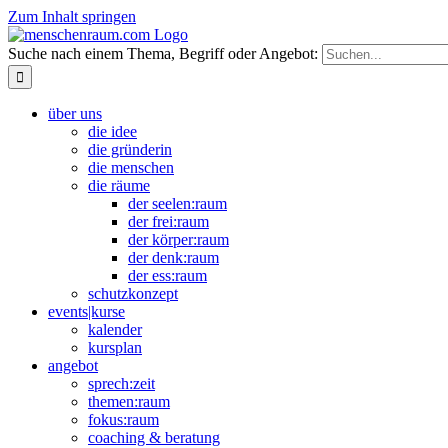
Zum Inhalt springen
Suche nach einem Thema, Begriff oder Angebot:
über uns
die idee
die gründerin
die menschen
die räume
der seelen:raum
der frei:raum
der körper:raum
der denk:raum
der ess:raum
schutzkonzept
events|kurse
kalender
kursplan
angebot
sprech:zeit
themen:raum
fokus:raum
coaching & beratung