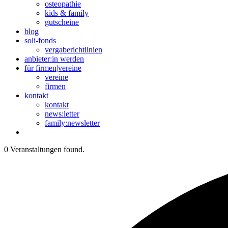
osteopathie
kids & family
gutscheine
blog
soli-fonds
vergaberichtlinien
anbieter:in werden
für firmen|vereine
vereine
firmen
kontakt
kontakt
news:letter
family:newsletter
0 Veranstaltungen found.