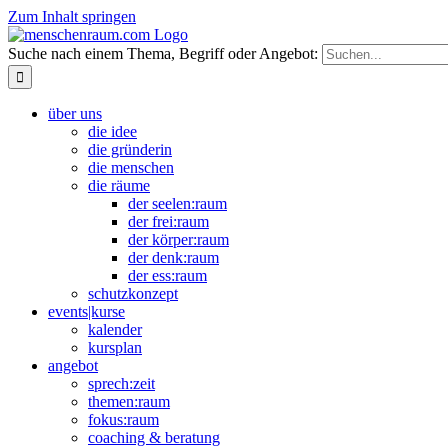
Zum Inhalt springen
Suche nach einem Thema, Begriff oder Angebot:
über uns
die idee
die gründerin
die menschen
die räume
der seelen:raum
der frei:raum
der körper:raum
der denk:raum
der ess:raum
schutzkonzept
events|kurse
kalender
kursplan
angebot
sprech:zeit
themen:raum
fokus:raum
coaching & beratung