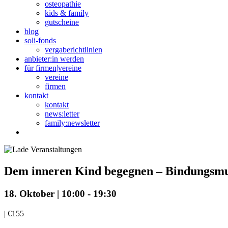
osteopathie
kids & family
gutscheine
blog
soli-fonds
vergaberichtlinien
anbieter:in werden
für firmen|vereine
vereine
firmen
kontakt
kontakt
news:letter
family:newsletter
Dem inneren Kind begegnen – Bindungsmu
18. Oktober | 10:00
-
19:30
|
€155