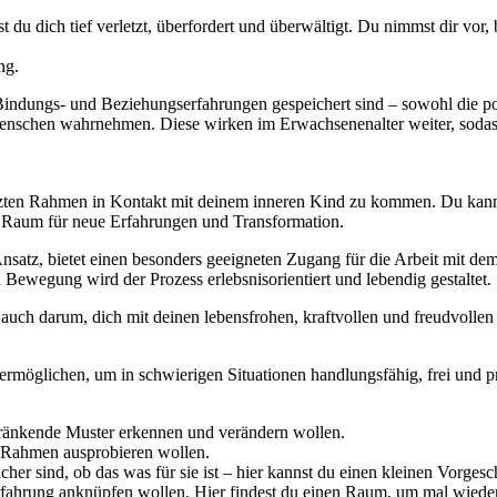
t du dich tief verletzt, überfordert und überwältigt. Du nimmst dir vor,
ng.
 Bindungs- und Beziehungserfahrungen gespeichert sind – sowohl die po
enschen wahrnehmen. Diese wirken im Erwachsenenalter weiter, sodass 
ten Rahmen in Kontakt mit deinem inneren Kind zu kommen. Du kannst
du Raum für neue Erfahrungen und Transformation.
 Ansatz, bietet einen besonders geeigneten Zugang für die Arbeit mit d
 Bewegung wird der Prozess erlebsnisorientiert und lebendig gestaltet.
auch darum, dich mit deinen lebensfrohen, kraftvollen und freudvollen 
ermöglichen, um in schwierigen Situationen handlungsfähig, frei und p
chränkende Muster erkennen und verändern wollen.
en Rahmen ausprobieren wollen.
sicher sind, ob das was für sie ist – hier kannst du einen kleinen Vor
 Erfahrung anknüpfen wollen. Hier findest du einen Raum, um mal wiede