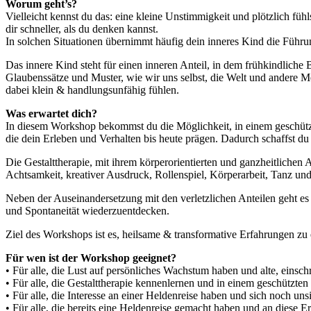
Worum geht’s?
Vielleicht kennst du das: eine kleine Unstimmigkeit und plötzlich fühls
dir schneller, als du denken kannst.
In solchen Situationen übernimmt häufig dein inneres Kind die Führu
Das innere Kind steht für einen inneren Anteil, in dem frühkindliche
Glaubenssätze und Muster, wie wir uns selbst, die Welt und andere M
dabei klein & handlungsunfähig fühlen.
Was erwartet dich?
In diesem Workshop bekommst du die Möglichkeit, in einem geschütz
die dein Erleben und Verhalten bis heute prägen. Dadurch schaffst 
Die Gestalttherapie, mit ihrem körperorientierten und ganzheitlichen
Achtsamkeit, kreativer Ausdruck, Rollenspiel, Körperarbeit, Tanz und
Neben der Auseinandersetzung mit den verletzlichen Anteilen geht es 
und Spontaneität wiederzuentdecken.
Ziel des Workshops ist es, heilsame & transformative Erfahrungen zu 
Für wen ist der Workshop geeignet?
• Für alle, die Lust auf persönliches Wachstum haben und alte, eins
• Für alle, die Gestalttherapie kennenlernen und in einem geschützt
• Für alle, die Interesse an einer Heldenreise haben und sich noch un
• Für alle, die bereits eine Heldenreise gemacht haben und an diese