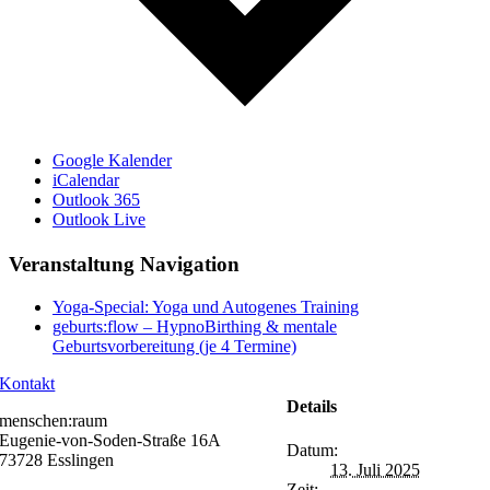
Google Kalender
iCalendar
Outlook 365
Outlook Live
Veranstaltung Navigation
Yoga-Special: Yoga und Autogenes Training
geburts:flow – HypnoBirthing & mentale
Geburtsvorbereitung (je 4 Termine)
Kontakt
Details
menschen:raum
Eugenie-von-Soden-Straße 16A
Datum:
73728 Esslingen
13. Juli 2025
Zeit: