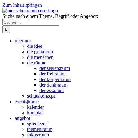
Zum Inhalt springen
Suche nach einem Thema, Begriff oder Angebot:
über uns
die idee
die gründerin
die menschen
die räume
der seelen:raum
der frei:raum
der körper:raum
der denk:raum
der ess:raum
schutzkonzept
events|kurse
kalender
kursplan
angebot
sprech:zeit
themen:raum
fokus:raum