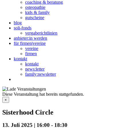
coaching & beratung
osteopathie
kids & family
gutscheine
blog
soli-fonds
vergaberichtlinien
anbieter:in werden
für firmen|vereine
vereine
firmen
kontakt
kontakt
news:letter
family:newsletter
Diese Veranstaltung hat bereits stattgefunden.
×
Sisterhood Circle
13. Juli 2025 | 16:00
-
18:30