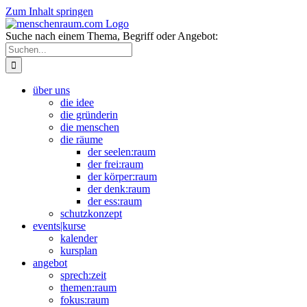
Zum Inhalt springen
Suche nach einem Thema, Begriff oder Angebot:
über uns
die idee
die gründerin
die menschen
die räume
der seelen:raum
der frei:raum
der körper:raum
der denk:raum
der ess:raum
schutzkonzept
events|kurse
kalender
kursplan
angebot
sprech:zeit
themen:raum
fokus:raum