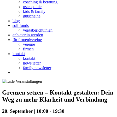
coaching & beratung
osteopathie
kids & family
gutscheine
blog
soli-fonds
vergaberichtlinien
anbieter:in werden
für firmen|vereine
vereine
firmen
kontakt
kontakt
news:letter
family:newsletter
Grenzen setzen – Kontakt gestalten: Dein
Weg zu mehr Klarheit und Verbindung
20. September | 10:00
-
19:30