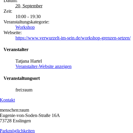
Datum:
20. September
Zeit:
10:00 - 19:30
Veranstaltungskategorie:
Workshop
Webseite:
https://www.verwurzelt-im-sein.de/workshop-grenzen-setzen/
Veranstalter
Tatjana Hartel
Veranstalter-Website anzeigen
Veranstaltungsort
frei:raum
Kontakt
menschen:raum
Eugenie-von-Soden-Straße 16A
73728 Esslingen
Parkmöglichkeiten